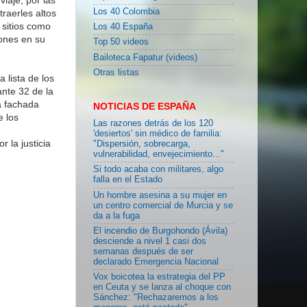
Los 40 Colombia
raerles altos
 sitios como
Los 40 España
iones en su
Top 50 videos
Bailoteca Fapatur (videos)
Otras listas
 lista de los
nte 32 de la
a fachada
NOTICIAS DE ESPAÑA
e los
Las razones detrás de los 120
'desiertos' sin médico de familia:
r la justicia
"Dispersión, sobrecarga,
vulnerabilidad, envejecimiento..."
Si todo acaba con militares, algo
falla en el Estado
Un hombre asesina a su mujer en
un centro comercial de Murcia y se
da a la fuga
El incendio de Burgohondo (Ávila)
desciende a nivel 1 casi dos
semanas después de ser
declarado Emergencia Nacional
Vox boicotea la estrategia del PP
en Ceuta y se lanza al choque con
Sánchez: "Rechazaremos a los