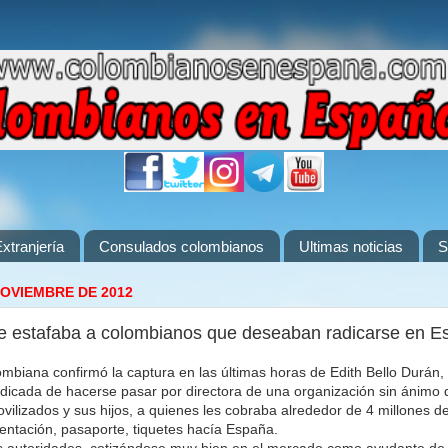
xtranjería
Consulados colombianos
Ultimas noticias
S
NOVIEMBRE DE 2012
e estafaba a colombianos que deseaban radicarse en E
ombiana confirmó la captura en las últimas horas de Edith Bello Durán, 
ndicada de hacerse pasar por directora de una organización sin ánimo 
vilizados y sus hijos, a quienes les cobraba alrededor de 4 millones d
ntación, pasaporte, tiquetes hacía España.
 autoridades, cotizándose muy bien en el mercado como ayudante de v