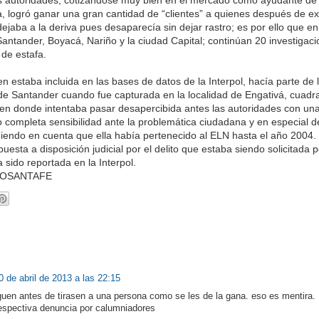
a, logró ganar una gran cantidad de “clientes” a quienes después de ext
ejaba a la deriva pues desaparecía sin dejar rastro; es por ello que en
Santander, Boyacá, Nariño y la ciudad Capital; continúan 20 investigac
 de estafa.
n estaba incluida en las bases de datos de la Interpol, hacía parte de la
 Santander cuando fue capturada en la localidad de Engativá, cuadra
en donde intentaba pasar desapercibida antes las autoridades con un
completa sensibilidad ante la problemática ciudadana y en especial d
iendo en cuenta que ella había pertenecido al ELN hasta el año 2004.
uesta a disposición judicial por el delito que estaba siendo solicitada po
 sido reportada en la Interpol.
DIOSANTAFE
0 de abril de 2013 a las 22:15
guen antes de tirasen a una persona como se les de la gana. eso es mentira.
respectiva denuncia por calumniadores