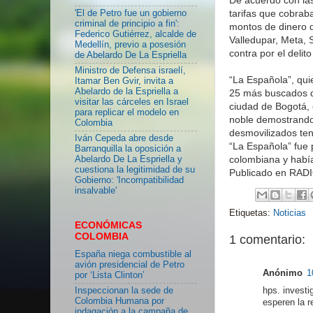
tarifas que cobrab
'El de Petro fue un gobierno
criminal de principio a fin':
montos de dinero d
Federico Gutiérrez, alcalde de
Valledupar, Meta, 
Medellín, previo a posesión
contra por el delito
de Abelardo De La Espriella
Ministro de Defensa israelí,
“La Española”, quie
Itamar Ben Gvir, invita a
Abelardo de la Espriella a
25 más buscados de
visitar las cárceles en Israel
ciudad de Bogotá, 
para replicar el modelo en
noble demostrando 
Colombia
desmovilizados ten
Iván Cepeda abre desde
“La Española” fue p
Barranquilla la oposición a
colombiana y había
Abelardo De La Espriella y
cuestiona la legitimidad de su
Publicado en RA
Gobierno: 'Incompatibilidad
insalvable'
Etiquetas:
Noticias
ECONÓMICAS
COLOMBIA
1 comentario:
España niega combustible al
avión presidencial de Petro
Anónimo
1
por ‘Lista Clinton’
Inspeccionan la sede de
hps. investi
Colombia Humana por
esperen la 
indagación a la campaña de