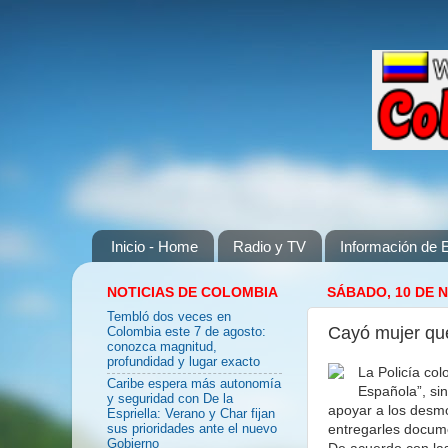
Inicio - Home
Radio y TV
Información de E
NOTICIAS DE COLOMBIA
SÁBADO, 10 DE 
Tembló dos veces en
Cayó mujer qu
Colombia este 7 de agosto:
conozca magnitud,
profundidad y lugar exacto
La Policía col
Caribe espera más autonomía
Española”, si
y seguridad con De la
apoyar a los desmo
Espriella: Verano y Char fijan
entregarles docume
sus prioridades ante el nuevo
Gobierno
De acuerdo con las