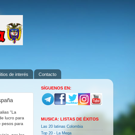
itios de interés
Contacto
SÍGUENOS EN:
spaña
alias “La
de lucro para
MUSICA: LISTAS DE ÉXITOS
e pesos para
Las 20 latinas Colombia
Top 20 - La Mega
iaje, por las