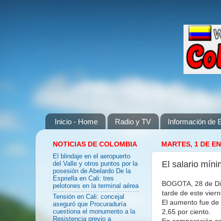
Inicio - Home
Radio y TV
Información de E
NOTICIAS DE COLOMBIA
MARTES, 1 DE E
El blindaje en el aeropuerto
El salario mí
del Valle y otros puntos por la
posesión de Abelardo De la
Espriella en Cali: tres
BOGOTA, 28 de Dic
pelotones en la terminal aérea
tarde de este vier
Tensión en Cali: concejal
El aumento fue de 1
aseguró que Procuraduría
2,65 por ciento.
cuestiona el monumento a la
Resistencia previo a
En comparación co