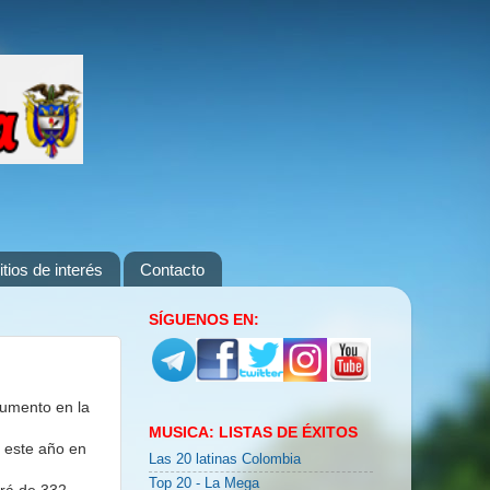
itios de interés
Contacto
SÍGUENOS EN:
umento en la
MUSICA: LISTAS DE ÉXITOS
e este año en
Las 20 latinas Colombia
Top 20 - La Mega
erá de 332