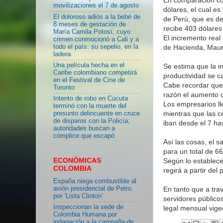
movilizaciones el 7 de agosto
dólares, el cual e
El doloroso adiós a la bebé de
de Perú, que es de
8 meses de gestación de
recibe 403 dólares
María Camila Potosí, cuyo
El incremento real
crimen conmocionó a Cali y a
todo el país: su sepelio, en la
de Hacienda, Maur
ladera
Una película hecha en el
Se estima que la i
Caribe colombiano competirá
productividad se ca
en el Festival de Cine de
Cabe recordar que 
Toronto
razón el aumento de
Intento de robo en Cúcuta
Los empresarios ll
terminó con la muerte del
mientras que las c
presunto delincuente en cruce
de disparos con la Policía;
iban desde el 7 has
autoridades buscan a
cómplice que escapó
Así las cosas, el 
para un total de 
ECONÓMICAS
Según lo establece
COLOMBIA
regirá a partir del
España niega combustible al
avión presidencial de Petro
En tanto que a tra
por ‘Lista Clinton’
servidores público
Inspeccionan la sede de
legal mensual vige
Colombia Humana por
indagación a la campaña de