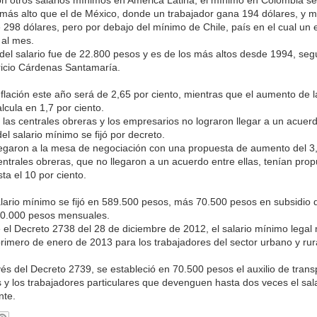
s más alto que el de México, donde un trabajador gana 194 dólares, y m
 298 dólares, pero por debajo del mínimo de Chile, país en el cual un
 al mes.
 del salario fue de 22.800 pesos y es de los más altos desde 1994, segú
icio Cárdenas Santamaría.
nflación este año será de 2,65 por ciento, mientras que el aumento de l
lcula en 1,7 por ciento.
las centrales obreras y los empresarios no lograron llegar a un acuerd
l salario mínimo se fijó por decreto.
egaron a la mesa de negociación con una propuesta de aumento del 3,
entrales obreras, que no llegaron a un acuerdo entre ellas, tenían pro
ta el 10 por ciento.
salario mínimo se fijó en 589.500 pesos, más 70.500 pesos en subsidio 
660.000 pesos mensuales.
 el Decreto 2738 del 28 de diciembre de 2012, el salario mínimo legal
 primero de enero de 2013 para los trabajadores del sector urbano y rur
vés del Decreto 2739, se estableció en 70.500 pesos el auxilio de trans
s y los trabajadores particulares que devenguen hasta dos veces el sal
nte.