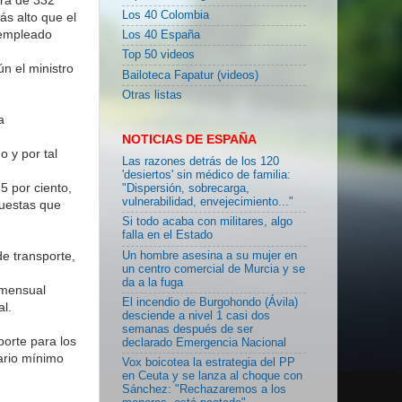
Los 40 Colombia
ás alto que el
 empleado
Los 40 España
Top 50 videos
n el ministro
Bailoteca Fapatur (videos)
Otras listas
a
NOTICIAS DE ESPAÑA
o y por tal
Las razones detrás de los 120
'desiertos' sin médico de familia:
5 por ciento,
"Dispersión, sobrecarga,
vulnerabilidad, envejecimiento..."
puestas que
Si todo acaba con militares, algo
falla en el Estado
de transporte,
Un hombre asesina a su mujer en
un centro comercial de Murcia y se
da a la fuga
 mensual
El incendio de Burgohondo (Ávila)
al.
desciende a nivel 1 casi dos
semanas después de ser
porte para los
declarado Emergencia Nacional
ario mínimo
Vox boicotea la estrategia del PP
en Ceuta y se lanza al choque con
Sánchez: "Rechazaremos a los