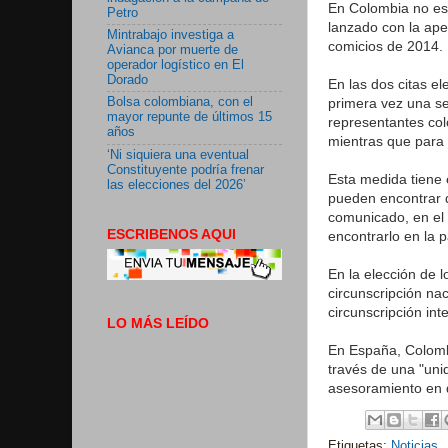
En Colombia no es 
Petro
lanzado con la ape
Mintrabajo investiga a
comicios de 2014.
Avianca por muerte de
operador logístico en El
Dorado
En las dos citas el
primera vez una se
Bolsa colombiana, con el
mayor repunte de últimos 15
representantes co
años
mientras que para 
‘Ni siquiera una eventual
Constituyente podría frenar
Esta medida tiene 
las elecciones del 2026’
pueden encontrar d
comunicado, en el 
ESCRIBENOS AQUI
encontrarlo en la 
En la elección de 
circunscripción na
circunscripción int
LO MÁS LEÍDO
En España, Colombi
través de una "uni
asesoramiento en 
Etiquetas:
Noticias