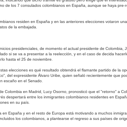
no de los 7 consulados colombianos en España, aunque se haya pre-r
mbianos residen en España y en las anteriores elecciones votaron un
atos de la embajada.
micios presidenciales, de momento el actual presidente de Colombia,
ado si se va a presentar a la reelección, y en el caso de decida hacerl
rlo hasta el 25 de noviembre.
estas elecciones es qué resultado obtendrá el flamante partido de la op
o", del expresidente Álvaro Uribe, quien señaló recientemente que po
un escaño en el Senado.
de Colombia en Madrid, Lucy Osorno, pronosticó que el "retorno" a Co
és despertará entre los inmigrantes colombianos residentes en Españ
iones en su país.
ca en España y en el resto de Europa está motivando a muchos inmigra
incluidos los colombianos, a plantearse el regreso a sus países de orig