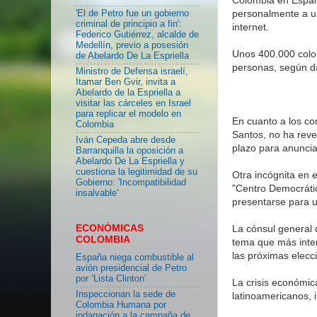
personalmente a u
'El de Petro fue un gobierno
criminal de principio a fin':
internet.
Federico Gutiérrez, alcalde de
Medellín, previo a posesión
Unos 400.000 colo
de Abelardo De La Espriella
personas, según d
Ministro de Defensa israelí,
Itamar Ben Gvir, invita a
Abelardo de la Espriella a
visitar las cárceles en Israel
para replicar el modelo en
En cuanto a los co
Colombia
Santos, no ha revel
Iván Cepeda abre desde
plazo para anuncia
Barranquilla la oposición a
Abelardo De La Espriella y
cuestiona la legitimidad de su
Otra incógnita en 
Gobierno: 'Incompatibilidad
"Centro Democrátic
insalvable'
presentarse para 
ECONÓMICAS
La cónsul general 
COLOMBIA
tema que más inter
las próximas elecc
España niega combustible al
avión presidencial de Petro
por ‘Lista Clinton’
La crisis económi
Inspeccionan la sede de
latinoamericanos, 
Colombia Humana por
indagación a la campaña de