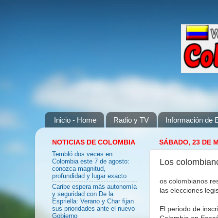
Inicio - Home
Radio y TV
Información de E
NOTICIAS DE COLOMBIA
SÁBADO, 23 DE 
Tembló dos veces en
Los colombiano
Colombia este 7 de agosto:
conozca magnitud,
profundidad y lugar exacto
os colombianos re
Caribe espera más autonomía
las elecciones leg
y seguridad con De la
Espriella: Verano y Char fijan
El periodo de insc
sus prioridades ante el nuevo
Gobierno
Colombia en España