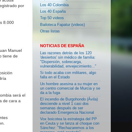
Los 40 Colombia
egistrado por
Los 40 España
Top 50 videos
as 8.000
Bailoteca Fapatur (videos)
Otras listas
NOTICIAS DE ESPAÑA
 Juan Manuel
Las razones detrás de los 120
o tiene de
'desiertos' sin médico de familia:
"Dispersión, sobrecarga,
vulnerabilidad, envejecimiento..."
osición
Si todo acaba con militares, algo
falla en el Estado
dría
Un hombre asesina a su mujer en
un centro comercial de Murcia y se
da a la fuga
lombia será el
El incendio de Burgohondo (Ávila)
a de cara a
desciende a nivel 1 casi dos
semanas después de ser
declarado Emergencia Nacional
ntes
Vox boicotea la estrategia del PP
en.
en Ceuta y se lanza al choque con
Sánchez: "Rechazaremos a los