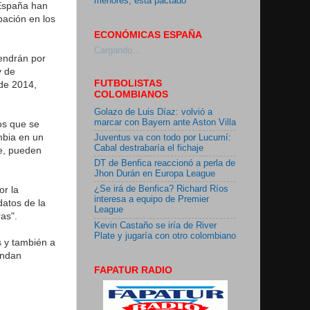
menores, está pactado"
 España han
pación en los
ECONÓMICAS ESPAÑA
Cargando...
tendrán por
y de
FUTBOLISTAS
de 2014,
COLOMBIANOS
Golazo de Luis Díaz: volvió a
marcar con Bayern ante Aston Villa
os que se
mbia en un
Juventus va con todo por Lucumí:
Cabal destrabaría el fichaje
de, pueden
DT de Benfica reaccionó a perla de
Jhon Durán en Europa League
or la
¿Se irá de Benfica? Richard Ríos
interesa a equipo de Premier
datos de la
League
as".
Kevin Castaño se iría de River
Plate y jugaría con otro colombiano
s y también a
indan
FAPATUR RADIO