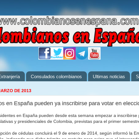
xtranjería
Consulados colombianos
Ultimas noticias
S
MARZO DE 2013
s en España pueden ya inscribirse para votar en elecc
sidentes en España pueden desde esta semana empezar a inscribirse 
islativas y presidenciales de Colombia, previstas para el primer semest
ripción de cédulas concluirá el 9 de enero de 2014, según informó la 
, indicando que dicho trámite es gratuito pero exige que el interesa