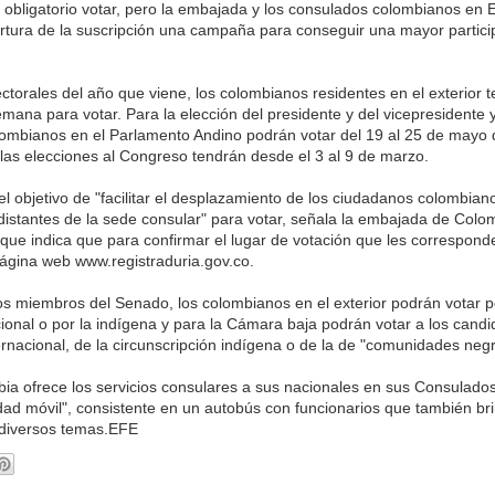
obligatorio votar, pero la embajada y los consulados colombianos en
rtura de la suscripción una campaña para conseguir una mayor partici
ectorales del año que viene, los colombianos residentes en el exterior 
mana para votar. Para la elección del presidente y del vicepresidente 
lombianos en el Parlamento Andino podrán votar del 19 al 25 de mayo 
las elecciones al Congreso tendrán desde el 3 al 9 de marzo.
el objetivo de "facilitar el desplazamiento de los ciudadanos colombian
istantes de la sede consular" para votar, señala la embajada de Colo
que indica que para confirmar el lugar de votación que les correspon
página web www.registraduria.gov.co.
los miembros del Senado, los colombianos en el exterior podrán votar p
cional o por la indígena y para la Cámara baja podrán votar a los candi
ernacional, de la circunscripción indígena o de la de "comunidades negr
a ofrece los servicios consulares a sus nacionales en sus Consulado
dad móvil", consistente en un autobús con funcionarios que también br
diversos temas.EFE