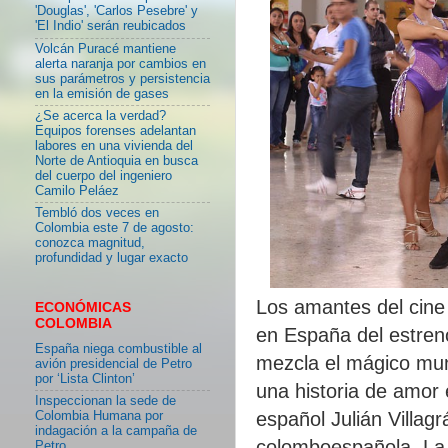
'Douglas', 'Carlos Pesebre' y
'El Indio' serán reubicados
Volcán Puracé mantiene
alerta naranja por cambios en
sus parámetros y persistencia
en la emisión de gases
¿Se acerca la verdad?
Equipos forenses adelantan
labores en una vivienda del
Norte de Antioquia en busca
del cuerpo del ingeniero
Camilo Peláez
Tembló dos veces en
Colombia este 7 de agosto:
conozca magnitud,
profundidad y lugar exacto
Los amantes del cine 
ECONÓMICAS
COLOMBIA
en España del estren
España niega combustible al
mezcla el mágico mund
avión presidencial de Petro
por ‘Lista Clinton’
una historia de amor 
Inspeccionan la sede de
español Julián Villag
Colombia Humana por
indagación a la campaña de
colomboespañola. La t
Petro