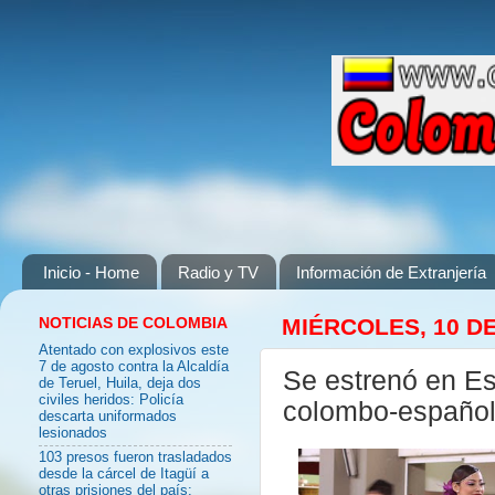
Inicio - Home
Radio y TV
Información de Extranjería
NOTICIAS DE COLOMBIA
MIÉRCOLES, 10 D
Atentado con explosivos este
7 de agosto contra la Alcaldía
Se estrenó en Es
de Teruel, Huila, deja dos
civiles heridos: Policía
colombo-española
descarta uniformados
lesionados
103 presos fueron trasladados
desde la cárcel de Itagüí a
otras prisiones del país: