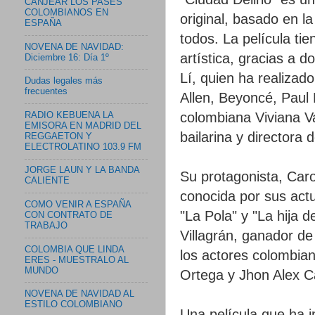
CANJEAR LOS PASES
COLOMBIANOS EN
original, basado en la
ESPAÑA
todos. La película tie
NOVENA DE NAVIDAD:
artística, gracias a 
Diciembre 16: Día 1º
Lí, quien ha realizad
Dudas legales más
frecuentes
Allen, Beyoncé, Paul
colombiana Viviana V
RADIO KEBUENA LA
EMISORA EN MADRID DEL
bailarina y directora 
REGGAETON Y
ELECTROLATINO 103.9 FM
JORGE LAUN Y LA BANDA
Su protagonista, Caro
CALIENTE
conocida por sus act
COMO VENIR A ESPAÑA
"La Pola" y "La hija d
CON CONTRATO DE
TRABAJO
Villagrán, ganador d
COLOMBIA QUE LINDA
los actores colombia
ERES - MUESTRALO AL
MUNDO
Ortega y Jhon Alex Ca
NOVENA DE NAVIDAD AL
ESTILO COLOMBIANO
Una película que ha 