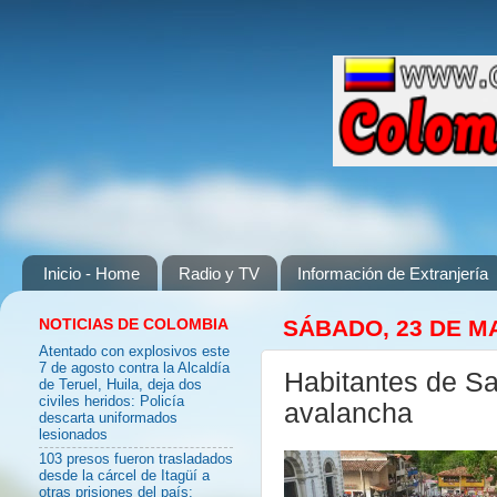
Inicio - Home
Radio y TV
Información de Extranjería
NOTICIAS DE COLOMBIA
SÁBADO, 23 DE M
Atentado con explosivos este
7 de agosto contra la Alcaldía
Habitantes de Sa
de Teruel, Huila, deja dos
civiles heridos: Policía
avalancha
descarta uniformados
lesionados
103 presos fueron trasladados
desde la cárcel de Itagüí a
otras prisiones del país: