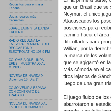
Requisitos para entrar a
que un Brasil que se 
España
Neymar, el único jug
Dudas legales más
Atacascados los pase
frecuentes
posiciones para recib
JORGE LAUN Y LA BANDA
CALIENTE
camino hacia el área
RADIO KEBUENA LA
dificultades para prog
EMISORA EN MADRID DEL
Willian, por la derec
REGGAETON Y
ELECTROLATINO 103.9 FM
la marca de los vola
COLOMBIA QUE LINDA
que se agigantó en la
ERES - MUESTRALO AL
MUNDO
Más cómoda en el ca
tiros lejanos de Sán
NOVENA DE NAVIDAD:
Diciembre 16: Día 1º
luego de una gran tri
COMO VENIR A ESPAÑA
CON CONTRATO DE
TRABAJO
El juego fluido de lo
abarrotaron el estadi
NOVENA DE NAVIDAD AL
ESTILO COLOMBIANO
parado, una falta lan