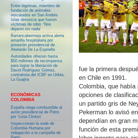
Entre lágrimas, miembro de
fundación de animales
rescatados en San Andrés
Islas denuncia que fueron
víctimas de robo: ‘Nos
dejaron sin nada’
Barrancabermeja activa alerta
amarilla hospitalaria por
posesión presidencial de
Abelardo De La Espriella
Autoridades ofrecen hasta
$50 millones de recompensa
para lograr la liberación de
fue la primera despué
David Rodríguez Gómez,
contratista del ICBF en Uribia,
en Chile en 1991.
La Guajira
Colombia, que había 
opciones de clasificac
ECONÓMICAS
COLOMBIA
un partido gris de Ne
España niega combustible al
Pekerman lo avisó en 
avión presidencial de Petro
por ‘Lista Clinton’
dependían en gran me
Inspeccionan la sede de
Colombia Humana por
función de esta prem
indagación a la campaña de
labor ingente para aisl
Petro