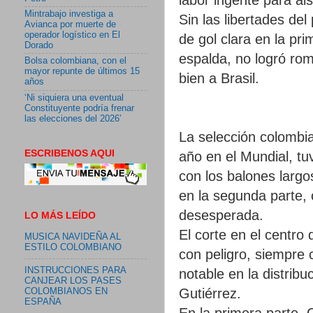
Mintrabajo investiga a
Sin las libertades de
Avianca por muerte de
operador logístico en El
de gol clara en la pr
Dorado
espalda, no logró ro
Bolsa colombiana, con el
mayor repunte de últimos 15
bien a Brasil.
años
‘Ni siquiera una eventual
Constituyente podría frenar
las elecciones del 2026’
La selección colombia
ESCRIBENOS AQUI
año en el Mundial, tuv
con los balones larg
en la segunda parte, 
desesperada.
LO MÁS LEÍDO
El corte en el centro
MUSICA NAVIDEÑA AL
ESTILO COLOMBIANO
con peligro, siempre
INSTRUCCIONES PARA
notable en la distribu
CANJEAR LOS PASES
Gutiérrez.
COLOMBIANOS EN
ESPAÑA
En la primera parte, 