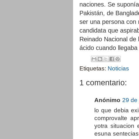
naciones. Se suponía 
Pakistán, de Banglad
ser una persona con r
candidata que aspira
Reinado Nacional de 
ácido cuando llegaba
Etiquetas:
Noticias
1 comentario:
Anónimo
29 de 
lo que debia exi
comprovalte apr
yotra situacion
esuna sentecias 