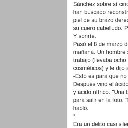
Sánchez sobre sí cinc
han buscado reconstr
piel de su brazo dere
su cuero cabelludo. 
Y sonríe.
Pasó el 8 de marzo de
mañana. Un hombre se
trabajo (llevaba oc
cosméticos) y le dijo 
-Esto es para que no 
Después vino el ácido
y ácido nítrico. "Una
para salir en la foto.
habló.
*
Era un delito casi sil