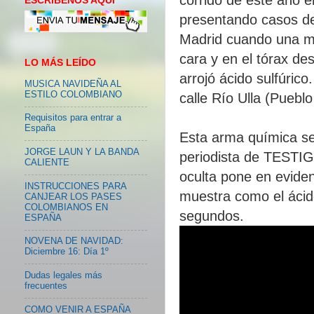
ESCRIBENOS AQUI
presentando casos de 
Madrid cuando una mu
cara y en el tórax de
LO MÁS LEÍDO
arrojó ácido sulfúrico
MUSICA NAVIDEÑA AL
ESTILO COLOMBIANO
calle Río Ulla (Puebl
Requisitos para entrar a
España
Esta arma química se
JORGE LAUN Y LA BANDA
periodista de TESTI
CALIENTE
oculta pone en eviden
INSTRUCCIONES PARA
muestra como el ácido
CANJEAR LOS PASES
COLOMBIANOS EN
segundos.
ESPAÑA
NOVENA DE NAVIDAD:
Diciembre 16: Día 1º
Dudas legales más
frecuentes
COMO VENIR A ESPAÑA