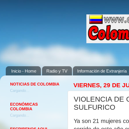
Inicio - Home
Radio y TV
Información de Extranjería
NOTICIAS DE COLOMBIA
VIERNES, 29 DE J
Cargando...
VIOLENCIA DE
ECONÓMICAS
SULFURICO
COLOMBIA
Cargando...
Ya son 21 mujeres con
corrido de este año 